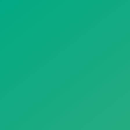
遥想公瑾当年，小乔初嫁了，雄姿英发。
羽扇纶巾，谈笑间，樯橹灰飞烟灭。
故国神游，多情应笑我，早生华发。
人生如梦，一尊还酹江月。